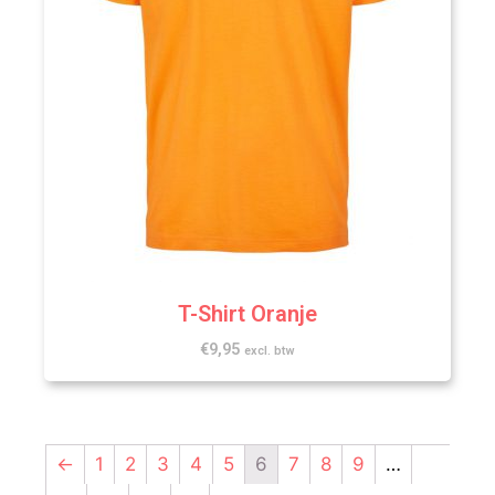
T-Shirt Oranje
€
9,95
excl. btw
←
1
2
3
4
5
6
7
8
9
…