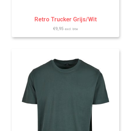
Retro Trucker Grijs/Wit
€
9,95
excl. btw