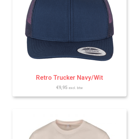
Retro Trucker Navy/Wit
€
9,95
excl. btw