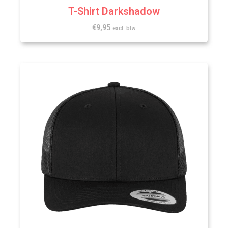
T-Shirt Darkshadow
€
9,95
excl. btw