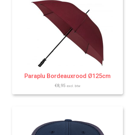
Paraplu Bordeauxrood Ø125cm
€
8,95
excl. btw