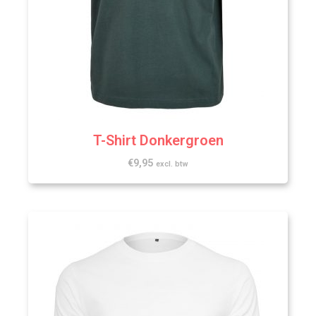
T-Shirt Donkergroen
€
9,95
excl. btw