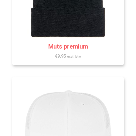
Muts premium
€
9,95
excl. btw