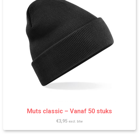
Muts classic – Vanaf 50 stuks
€
3,95
excl. btw