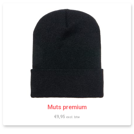
Muts premium
€
9,95
excl. btw