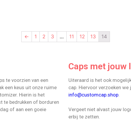
←
1
2
3
…
11
12
13
14
Caps met jouw 
ps te voorzien van een
Uiteraard is het ook mogeli
ak een keus uit onze ruime
cap. Hiervoor verzoeken we 
omizer. Hierin is het
info@customcap.shop
.
t te bedrukken of borduren
rdag of aan een goeie
Vergeet niet alvast jouw log
erbij te zetten.