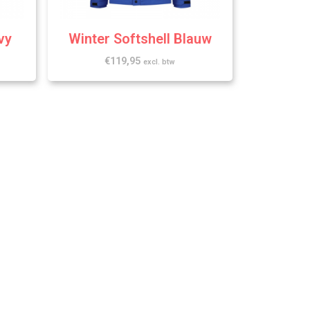
vy
Winter Softshell Blauw
€
119,95
excl. btw