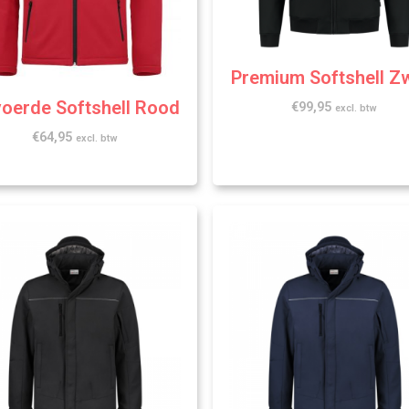
Premium Softshell Z
oerde Softshell Rood
€
99,95
excl. btw
€
64,95
excl. btw