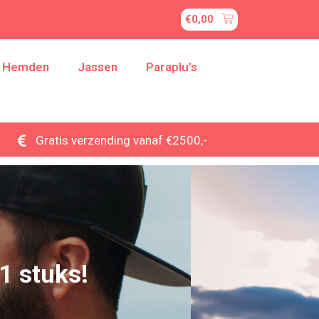
€
0,00
Hemden
Jassen
Paraplu’s
Gratis verzending vanaf €2500,-
1 stuks!