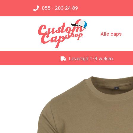
055 - 203 24 89
Alle caps
Levertijd 1-3 weken