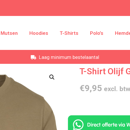
Mutsen
Hoodies
T-Shirts
Polo’s
Hemd
Laag minimum bestelaantal
T-Shirt Olijf
€
9,95
excl. bt