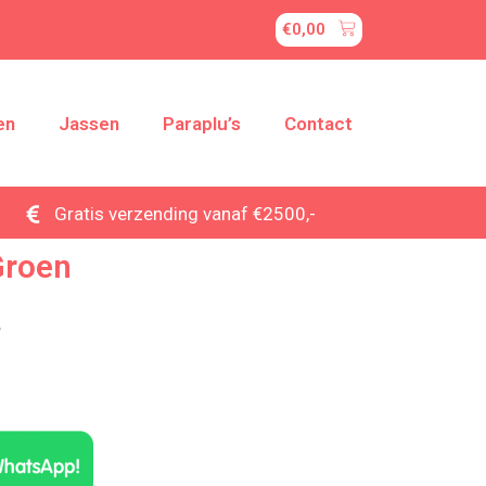
€
0,00
en
Jassen
Paraplu’s
Contact
Gratis verzending vanaf €2500,-
 Groen
w