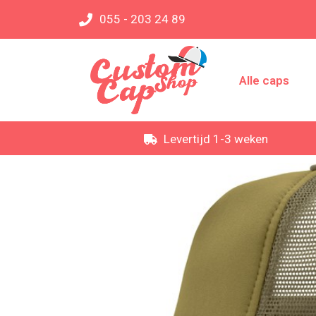
055 - 203 24 89
Alle caps
Levertijd 1-3 weken