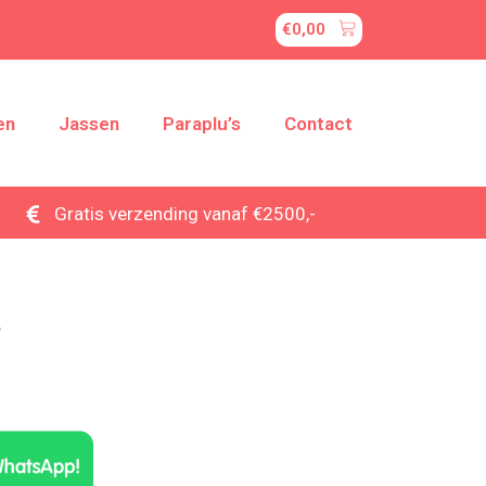
€
0,00
en
Jassen
Paraplu’s
Contact
Gratis verzending vanaf €2500,-
w