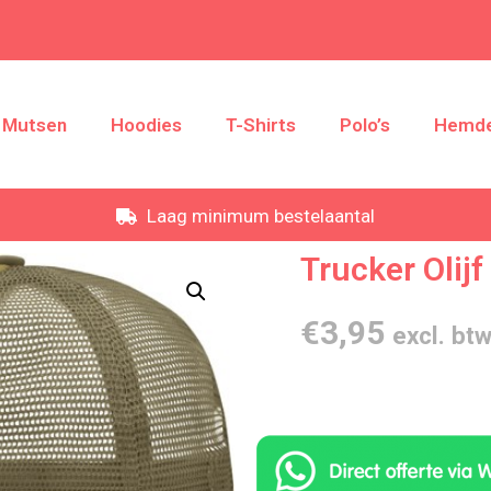
Mutsen
Hoodies
T-Shirts
Polo’s
Hemd
Laag minimum bestelaantal
Trucker Olijf
€
3,95
excl. bt