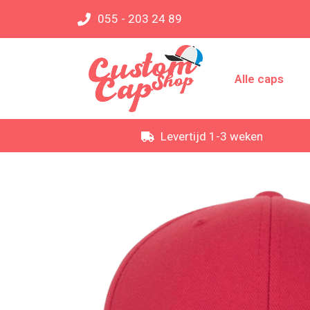
055 - 203 24 89
Alle caps
Levertijd 1-3 weken