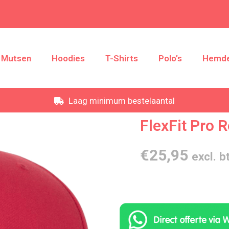
Mutsen
Hoodies
T-Shirts
Polo’s
Hemd
Laag minimum bestelaantal
FlexFit Pro 
€
25,95
excl. b