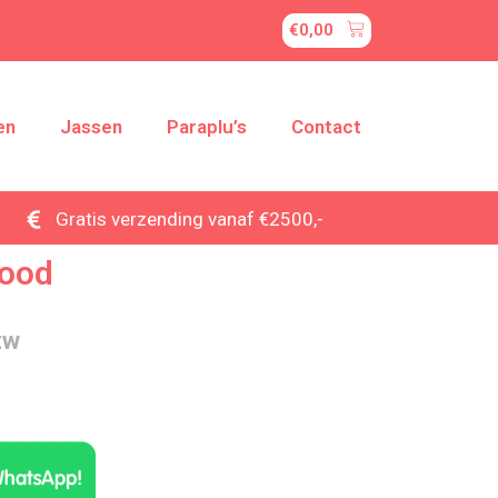
€
0,00
en
Jassen
Paraplu’s
Contact
Gratis verzending vanaf €2500,-
Rood
tw