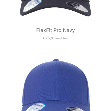
FlexFit Pro Navy
€
25,95
excl. btw